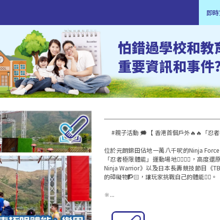
即時
怕錯過學校和教
重要資訊和事件
     #親子活動 🗯️【 香港首個戶外🔥🔥「忍者極限體能」🔥🔥樂園 】

位於元朗錦田佔地一萬八千呎的Ninja Fo
「忍者極限體能」運動場地🏃‍♂️🏃‍♂️，高度還
Ninja Warrior》以及日本長壽競技節目《
的𥕞礙物🧗🏻，讓玩家挑戰自己的體能🤾‍♀️。

🔆...