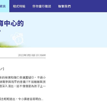
資訊
程式特點
伴你童行雜誌
聯繫我們
育中心的
?
2022年3月16日 10:36AM
】

來的禍害和傷亡毋庸置疑🥺，不過小
謂戰爭與和平的意義⁉️不如藉著與孩
題深入淺出，這不僅僅是為孩子上一
念輕輕道出，令小讀者容易明白...