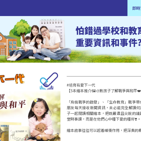
即時
怕錯過學校和教
重要資訊和事件
#培育有愛下一代

【5本繪本推介🖼️🎨教孩子了解戰爭與和平❤️‍
「烏俄戰爭的啟發」、「生命教育」戰爭帶
朋友每天接收新聞資訊，未必能完全解讀何
子一起閱讀相關繪本，把既嚴肅且尖銳的議
堂時事課，而是在他們心中種下愛的種籽❣️。

繪本故事往往可以起着緩衝作用，把深奧的概