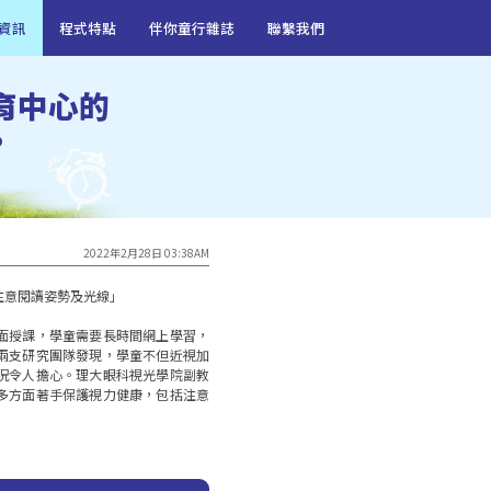
資訊
程式特點
伴你童行雜誌
聯繫我們
育中心的
?
2022年2月28日 03:38AM
意閱讀姿勢及光線」

面授課，學童需要長時間網上學習，
兩支研究團隊發現，學童不但近視加
況令人擔心。理大眼科視光學院副教
多方面著手保護視力健康，包括注意