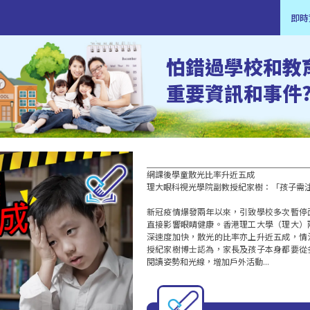
即時
怕錯過學校和教
重要資訊和事件
網課後學童散光比率升近五成

理大眼科視光學院副教授紀家樹：「孩子需注
新冠疫情爆發兩年以來，引致學校多次暫停
直接影響眼睛健康。香港理工大學（理大）
深速度加快，散光的比率亦上升近五成，情
授紀家樹博士認為，家長及孩子本身都要從
閱讀姿勢和光線，增加戶外活動...