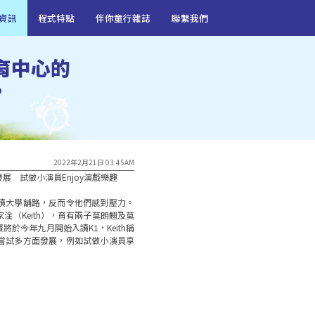
資訊
程式特點
伴你童行雜誌
聯繫我們
育中心的
?
2022年2月21日 03:45AM
　試做小演員Enjoy演戲樂趣

讀大學舖路，反而令他們感到壓力。
（Keith），育有兩子莫朗翹及莫
於今年九月開始入讀K1，Keith稱
嘗試多方面發展，例如試做小演員享