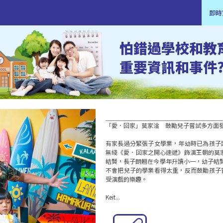
即時
怕錯過學校和教
重要資訊和事件
「愛．回家」莫家淦　鼓勵兒子嘗試多方面發展
有家長過分緊張子女學業，年幼時已為孩子
無綫《愛．回家之開心速遞》飾演王朝的莫家淦
皓賢，長子朗翹在今學年升讀小一，幼子皓賢將
不會把兒子的學業看得太重，反而鼓勵孩子
受演戲的樂趣。

Keit...