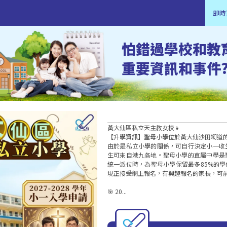
即時
怕錯過學校和教
重要資訊和事件
黃大仙區私立天主教女校👧

【升學資訊】聖母小學位於黃大仙沙田㘭道的
由於是私立小學的關係，可自行決定小一收
生可來自港九各地。聖母小學的直屬中學是
統一派位時，為聖母小學保留最多85%的學位
現正接受網上報名，有興趣報名的家長，可前
🎯 20...