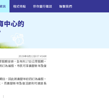
資訊
程式特點
伴你童行雜誌
聯繫我們
育中心的
?
2026年6月12日 07:45AM
公眾假期安排，全年共17日公眾假期。
將訂為補假，市民可享農曆新年及復
星期日，因此將農曆年初四訂為補假。
六，而農曆新年及復活節則可連放長
：
