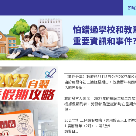
即時
怕錯過學校和教
重要資訊和事件
【童你分享】政府於5月15日公布2027年
由於農曆年初二適逢星期日，故農曆年初四
活節等長假。

政府發言人表示，2027年的農曆年初二為
根據假期列表，勞動節及聖誕節均在星期
假。

2027年打工仔請假攻略（適用於五天工作週）
1 農曆新年（2月）：請3放9

請假日...