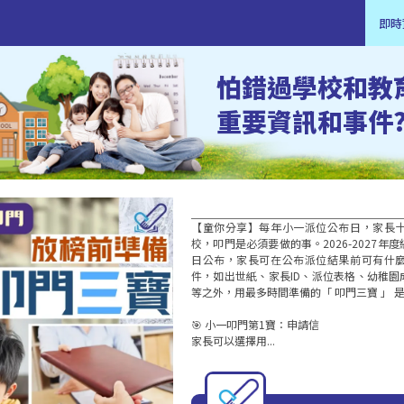
即時
怕錯過學校和教
重要資訊和事件
【童你分享】每年小一派位公布日，家長
校，叩門是必須要做的事。2026-2027年度
日公布，家長可在公布派位結果前可有什
件，如出世紙、家長ID、派位表格、幼稚
等之外，用最多時間準備的「 叩門三寶 」 
🎯 小一叩門第1寶：申請信

家長可以選擇用...