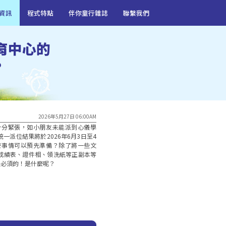
資訊
程式特點
伴你童行雜誌
聯繫我們
育中心的
?
2026年5月27日 06:00AM
十分緊張，如小朋友未能派到心儀學
統一派位結果將於2026年6月3日至4
麼事情可以預先準備？除了將一些文
園成績表、證件相、領洗紙等正副本等
是必須的！是什麼呢？
