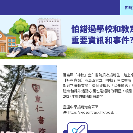
即時
怕錯過學校和教
重要資訊和事件
港島區「神校」皇仁書院招收插班生｜踏上卓
【升學資訊】港島區官立「神校」皇仁書院（Que
都對它青睞有加！這個被稱為「狀元搖籃」
體育和課外活動方面也是絕對的明星，吸引著
2027年度的插班即將展開！

重溫中學插班港島區🔻 

🗯️ https://kidsontrack.hk/post/...