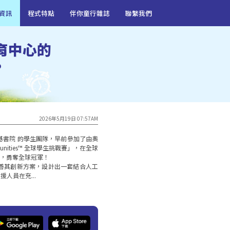
資訊
程式特點
伴你童行雜誌
聯繫我們
育中心的
?
2026年5月19日 07:57AM
基書院 的學生團隊，早前參加了由奧
munities™ 全球學生挑戰賽」，在全球 
出，勇奪全球冠軍！

善其創新方案，設計出一套結合人工
人員在充...