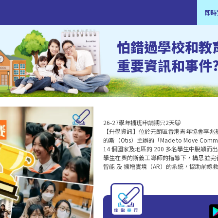
即時
怕錯過學校和教
重要資訊和事件
26-27學年插班申請期只2天🙀 

【升學資訊】位於元朗區香港青年協會李兆
的斯（Otis）主辦的「Made to Move Com
14 個國家及地區的 200 多名學生中脫穎而
學生在奧的斯義工導師的指導下，構思並完
智能 及 擴增實境（AR）的系統，協助前線救援