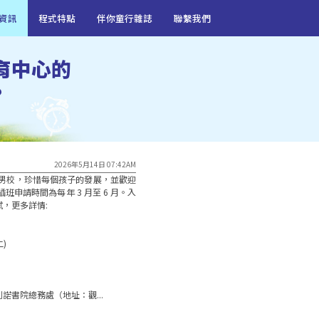
資訊
程式特點
伴你童行雜誌
聯繫我們
育中心的
?
2026年5月14日 07:42AM
教男校，珍惜每個孩子的發展，並歡迎
申請時間為每年 3 月至 6 月。入
更多詳情:



書院總務處（地址：觀...