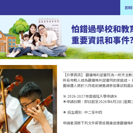
即時
怕錯過學校和教
重要資訊和事件
【升學資訊】 觀塘瑪利諾書院為一所天主
所有年輕人成為觀塘瑪利諾書院的家庭成。 插班
圍候選人將於六月底前被邀請參加筆試和面試，
🎯 2026-2027年度插班入學申請🎯 

🌟申請日期：即日起至2026年6月2日 (星期二)
🌟 招生級別 : 中二至中四

申請者須將下列文件郵寄或親身送達觀塘瑪利諾