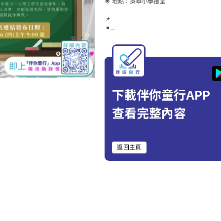
🌟 地點：英華小學禮堂

📌

 ◾ ...
下載伴你童行APP
查看完整內容
返回主頁