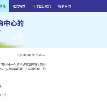
資訊
程式特點
伴你童行雜誌
聯繫我們
育中心的
?
2026年5月12日 05:09AM
-27學年小一入學申請現正展開！而小
關小一入學申請詳情，小編跟你逐一細
 

一)  
