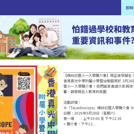
即時
怕錯過學校和教
重要資訊和事件
【繽紛日暨小一入學簡介會】現正接受報名！
香港真光中學附屬小學暨幼稚園將於 3月28
暨小一入學簡介會！我們誠意邀請大家與孩
馨、啟發與全人教育的氛圍

活動詳情：

💢「TaLeidoscope」繽紛日暨入學簡介會 💢 
日期：2026年3月28日（星期六）

第一場      ：上午10:00 至 下午12:30

⭐ 簡介會：下午12:...