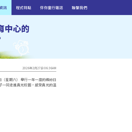
資訊
程式特點
伴你童行雜誌
聯繫我們
育中心的
?
2026年2月27日 06:36AM


日（星期六） 舉行一年一度的繽紛日
子一同走進真光校園，感受真光的溫

