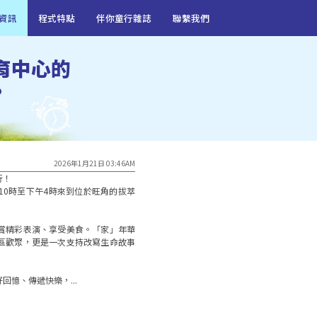
資訊
程式特點
伴你童行雜誌
聯繫我們
育中心的
?
2026年1月21日 03:46AM
！

午10時至下午4時來到位於旺角的拔萃
賞精彩表演、享受美食。「家」年華
區歡聚，更是一次支持改寫生命故事
憶、傳遞快樂，...