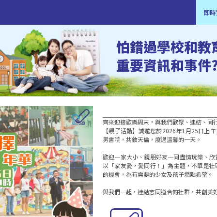
即時
怕錯過學校和教
重要資訊和事件
齊來迎接歡樂周末，與我們歡聚、連結、同行
【親子活動】誠邀您於2026年1月25日上
男書院，共敘天倫，度過溫馨的一天。 

歡迎一家大小、親朋好友一同盡情玩樂、欣
以「家友愛，愛同行！」為主題，不單是社
的機會，為有需要的少女及孩子燃點希望。

與我們一起，連結志同道合的社群，共創美好回