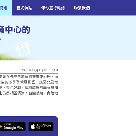
資訊
程式特點
伴你童行雜誌
聯繫我們
育中心的
?
2025年12月31日 06:15AM
流會在元旦日繼續影響廣東沿岸，而
隨後的冬季季候風影響，該區北風增
冷，天色好轉。預料乾燥的季候風補
上仍然相當清涼，普遍晴朗，內陸地