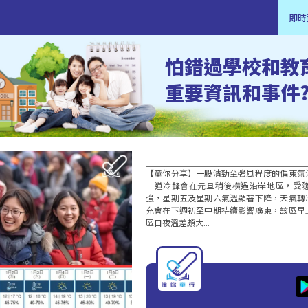
即時
怕錯過學校和教
重要資訊和事件
【童你分享】一股清勁至強風程度的偏東氣
一道冷鋒會在元旦稍後橫過沿岸地區，受
強，星期五及星期六氣溫顯著下降，天氣轉
充會在下週初至中期持續影響廣東，該區早
區日夜溫差頗大...