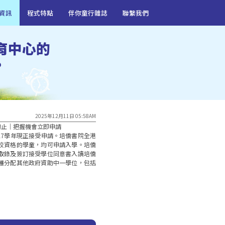
資訊
程式特點
伴你童行雜誌
聯繫我們
育中心的
?
2025年12月11日 05:58AM
初止｜把握機會立即申請

-27學年現正接受申請。培僑書院全港
校資格的學童，均可申請入學。培僑
取錄及簽訂接受學位同意書入讀培僑
獲分配其他政府資助中一學位，包括