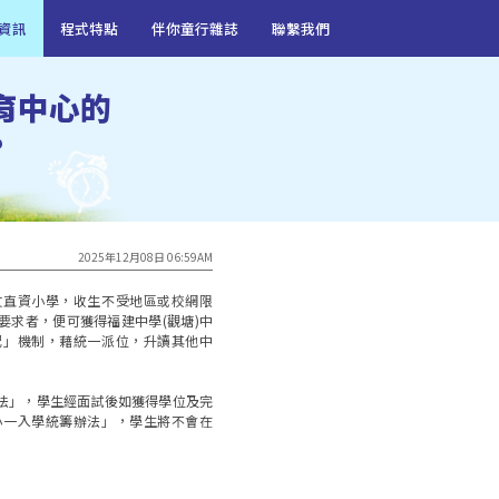
資訊
程式特點
伴你童行雜誌
聯繫我們
育中心的
?
2025年12月08日 06:59AM
文直資小學，收生不受地區或校網限
要求者，便可獲得福建中學(觀塘)中
配」機制，藉統一派位，升讀其他中
法」，學生經面試後如獲得學位及完
小一入學統籌辦法」，學生將不會在