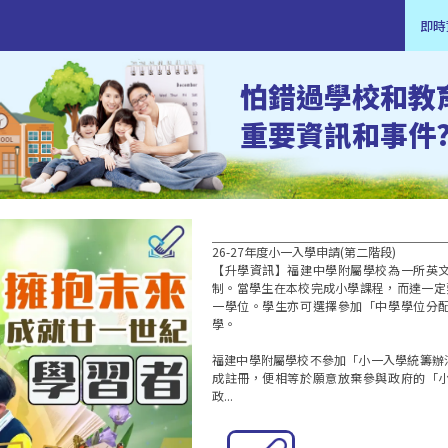
即時
怕錯過學校和教
重要資訊和事件
26-27年度小一入學申請(第二階段)  

【升學資訊】福建中學附屬學校為一所英
制。當學生在本校完成小學課程，而達一定
一學位。學生亦可選擇參加「中學學位分
學。

福建中學附屬學校不參加「小一入學統籌辦
成註冊，便相等於願意放棄參與政府的「
政...