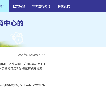
資訊
程式特點
伴你童行雜誌
聯繫我們
育中心的
?
2024年8月26日 07:47AM
度小一入學申請已於2024年8月1日
。要留意的是如家長選擇親身遞交申


WGjN9TrV5f9y/?mibextid=WC7FNe
