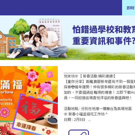
即時
怕錯過學校和教
重要資訊和事件
悅來坊🌸【 新春活動 精彩連連!】

【童你分享】距離農曆新年還有不到一個星
探索🐉龍年運勢！仲有很多精彩的新春活動
加的，不要錯過這難得的機會！立即下載Hope
員，一同迎接這場喜悅洋溢的新春盛典吧！

活動地點 : 分別在地庫一樓舞台及高場地面

🌸 新春小福盆插花工作坊 ^

日期 : 2月8日   ...