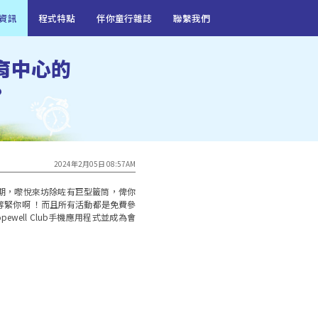
資訊
程式特點
伴你童行雜誌
聯繫我們
育中心的
?
2024年2月05日 08:57AM
期，嚟悅來坊除咗有巨型籤筒，俾你
等緊你啊 ！而且所有活動都是免費參
well Club手機應用程式並成為會