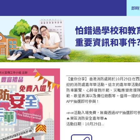
即時
怕錯過學校和教
重要資訊和事件
【童你分享】香港消防處將於10月29日在
迎的消防處嘉年華活動。這次的嘉年華活動
防車展覽、心肺復甦示範、災難應變救援
範、歌星表演以及攤位遊戲等。值得一提的
APP抽選即可參與！

📣📣活動入場免費，無需透過APP抽選即可參
🔥東區消防安全嘉年華🔥

活動日期：10月29日...