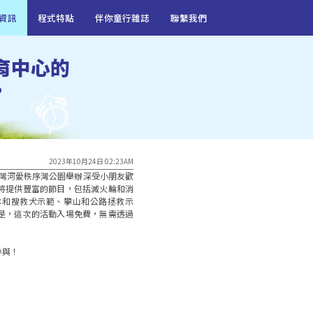
資訊
程式特點
伴你童行雜誌
聯繫我們
育中心的
?
2023年10月24日 02:23AM
西灣河愛秩序灣公園舉辦深受小朋友歡
將提供豐富的節目，包括滅火輪和消
隊和搜救犬示範、攀山和公路拯救示
是，這次的活動入場免費，無需透過
與！
